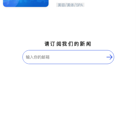
美容/美体/SPA
ties
San Diego
Inyo & San Bernardino
Riverside
请订阅我们的新闻
Santa Barbara & Monterey