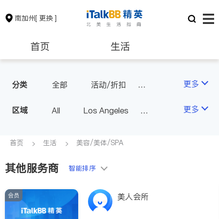
南加州
[ 更换 ]
首页
生活
医生
律师
更多
分类
全部
活动/折扣
旅行社
美容/美体/SPA
保险理财
房地产租售
更多
区域
All
Los Angeles
物流
Orange County - Irvine
银行贷款
会计师
Alhambra & San Gabriel
首页
生活
美容/美体/SPA
Arcadia & Rosemead
其他服务商
建筑装修
教育
智能排序
Diamond Bar & Covina
Rowland Heights & Hacienda H
会员
养老
非盈利组织
美人会所
eights
Los Angeles County - Other Ci