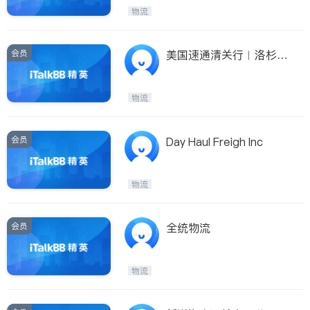
物流
ties
San Diego
会员
美国速通清关行︱洛杉
Inyo & San Bernardino
矶、纽约、芝加哥报关︱
Riverside
CFS海关监管仓︱航司拆
物流
板︱码头拖柜
Santa Barbara & Monterey
会员
Day Haul Freigh Inc
物流
会员
全统物流
物流