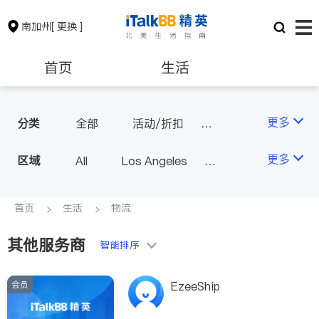
南加州
[ 更换 ]
首页
生活
医生
律师
更多
分类
全部
活动/折扣
旅行社
美容/美体/SPA
保险理财
房地产租售
更多
区域
All
Los Angeles
物流
Orange County - Irvine
银行贷款
会计师
Alhambra & San Gabriel
首页
生活
物流
Arcadia & Rosemead
其他服务商
建筑装修
教育
智能排序
Diamond Bar & Covina
Rowland Heights & Hacienda H
会员
养老
非盈利组织
EzeeShip
eights
Los Angeles County - Other Ci