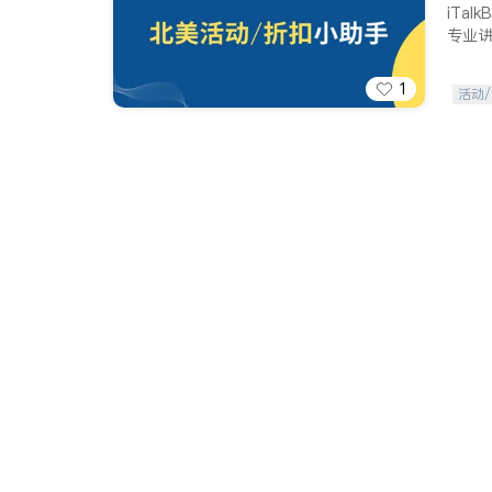
iTa
专业
1
活动