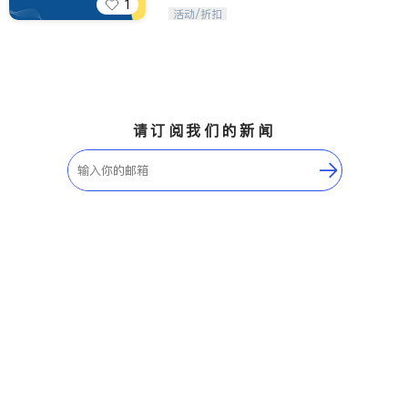
1
iTalkBB精英 官方账号。您的美国生活
活动/折扣
福利播报员，精选独家折扣、本地活动
与专业讲座，第一时间享受您的专属福
利。
请订阅我们的新闻