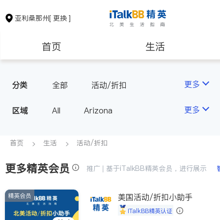
亚利桑那州
[ 更换 ]
首页
生活
医生
律师
更多
分类
全部
活动/折扣
房地产租售
建筑装修
更多
区域
All
Arizona
教育
养老
首页
生活
活动/折扣
更多精英会员
非盈利组织
推广 | 基于iTalkBB精英会员，进行展示
精英会员
美国活动/折扣小助手
iTalkBB精英认证