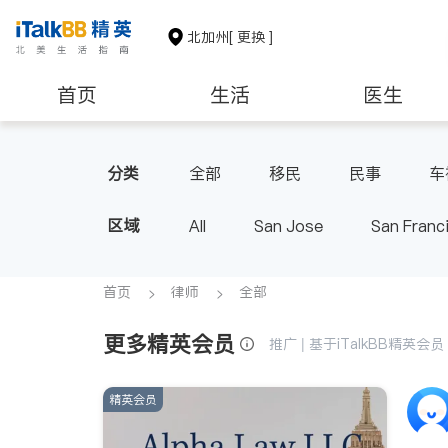
北加州
[ 更换 ]
首页
生活
医生
建筑装修
教育
养老
分类
全部
移民
民事
车
区域
All
San Jose
San Franc
首页
律师
全部
更多精英会员
推广 | 基于iTalkBB精英
精英会员