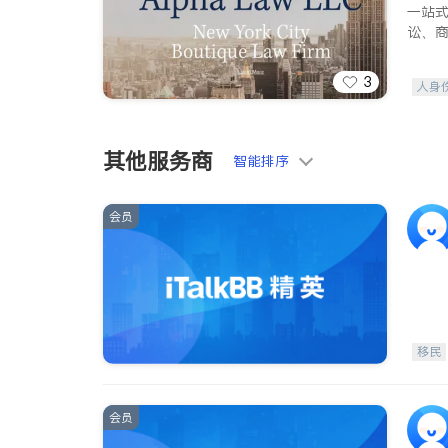
一站
讼、
3
人身
索赔
其他服务商
智能排序
会员
移民
会员