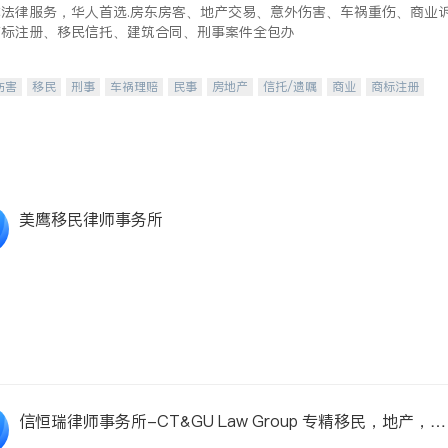
式法律服务，华人首选.房东房客、地产交易、意外伤害、车祸重伤、商业
商标注册、移民信托、建筑合同、刑事案件全包办
伤害
移民
刑事
车祸理赔
民事
房地产
信托/遗嘱
商业
商标注册
律师-其它
保释
美鹰移民律师事务所
信恒瑞律师事务所-CT&GU Law Group 专精移民，地产，商
业，入籍等法律