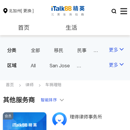
北加州
[ 更换 ]
首页
生活
医生
律师
更多
分类
全部
移民
民事
车祸理赔
商业
保险理财
房地产租售
更多
区域
All
San Jose
律师-其它
人身伤害
San Francisco
银行贷款
会计师
Fremont & Oakland
首页
律师
车祸理赔
Sacramento
其他服务商
建筑装修
教育
智能排序
会员
养老
非盈利组织
理得律师事务所