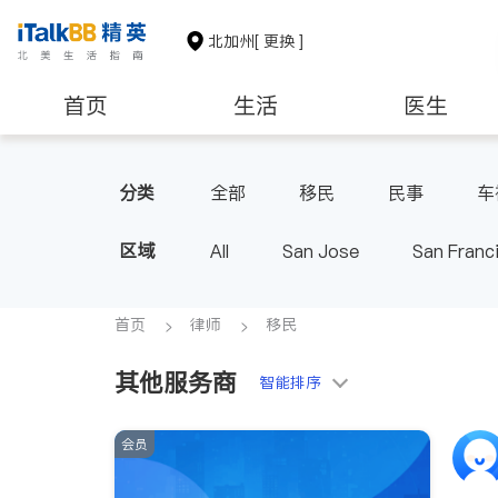
北加州
[ 更换 ]
首页
生活
医生
建筑装修
教育
养老
分类
全部
移民
民事
车
区域
All
San Jose
San Franc
首页
律师
移民
其他服务商
智能排序
会员