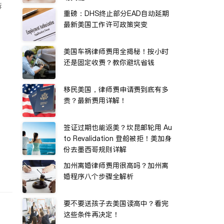
诉
重磅：DHS终止部分EAD自动延期
最新美国工作许可政策突变
美国车祸律师费用全揭秘！按小时
还是固定收费？教你避坑省钱
移民美国，律师费申请费到底有多
贵？最新费用详解！
签证过期也能返美？坎昆邮轮用 Au
to Revalidation 登船被拒！美加身
份去墨西哥规则详解
加州离婚律师费用很高吗？加州离
婚程序八个步骤全解析
要不要送孩子去美国读高中？看完
这些条件再决定！