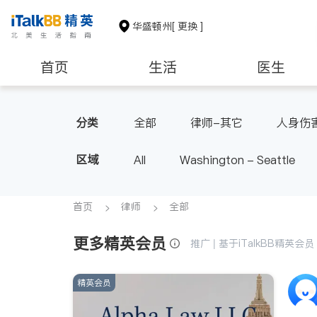
华盛顿州
[ 更换 ]
首页
生活
医生
教育
养老
非盈利组织
分类
全部
律师-其它
人身伤
区域
All
Washington - Seattle
首页
律师
全部
更多精英会员
推广 | 基于iTalkBB精英
精英会员