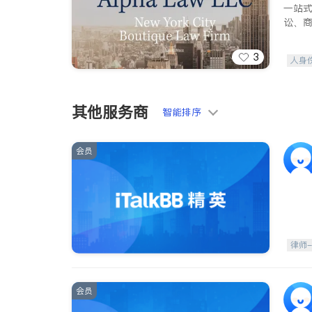
一站
讼、
3
人身
索赔
其他服务商
智能排序
会员
律师
会员