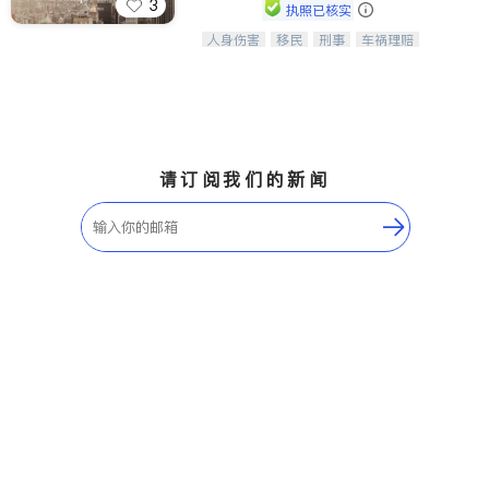
3
执照已核实
人身伤害
移民
刑事
车祸理赔
一站式法律服务，华人首选.房东房
民事
房地产
信托/遗嘱
商业
客、地产交易、意外伤害、车祸重伤、
商标注册
索赔
律师-其它
保释
商业诉讼、商标注册、移民信托、建筑
合同、刑事案件全包办
请订阅我们的新闻