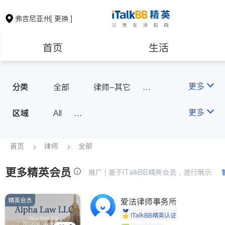
弗吉尼亚州
[ 更换 ]
首页
生活
医生
律师
更多
分类
全部
律师-其它
人身伤害
保险理财
房地产租售
更多
区域
All
North Virginia (Washington, D.
银行贷款
会计师
C.)
首页
律师
全部
Richmond
更多精英会员
建筑装修
教育
推广 | 基于iTalkBB精英会员，进行展示
Roanoke & Lynchburg
Virginia Beach
精英会员
爱法律师事务所
养老
非盈利组织
iTalkBB精英认证