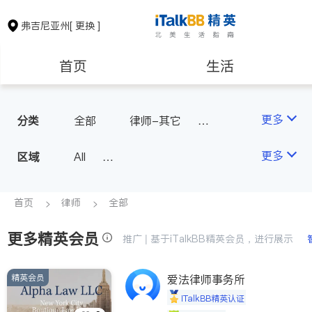
弗吉尼亚州
[ 更换 ]
首页
生活
医生
律师
更多
分类
全部
律师-其它
人身伤害
保险理财
房地产租售
更多
区域
All
North Virginia (Washington, D.
银行贷款
会计师
C.)
首页
律师
全部
Richmond
更多精英会员
建筑装修
教育
推广 | 基于iTalkBB精英会员，进行展示
Roanoke & Lynchburg
Virginia Beach
精英会员
爱法律师事务所
养老
非盈利组织
iTalkBB精英认证