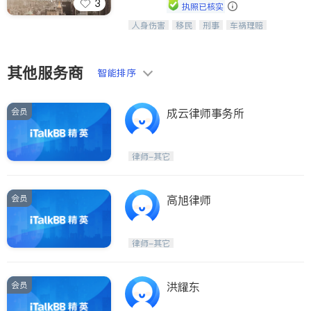
3
执照已核实
人身伤害
移民
刑事
车祸理赔
一站式法律服务，华人首选.房东房
民事
房地产
信托/遗嘱
商业
客、地产交易、意外伤害、车祸重伤、
商标注册
索赔
律师-其它
保释
商业诉讼、商标注册、移民信托、建筑
合同、刑事案件全包办
其他服务商
智能排序
会员
成云律师事务所
律师-其它
会员
高旭律师
律师-其它
会员
洪耀东