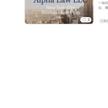
一站
讼、
3
人身
索赔