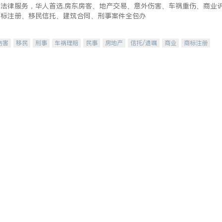
式法律服务，华人首选.房东房客、地产交易、意外伤害、车祸重伤、商业
商标注册、移民信托、建筑合同、刑事案件全包办
伤害
移民
刑事
车祸理赔
民事
房地产
信托/遗嘱
商业
商标注册
律师-其它
保释