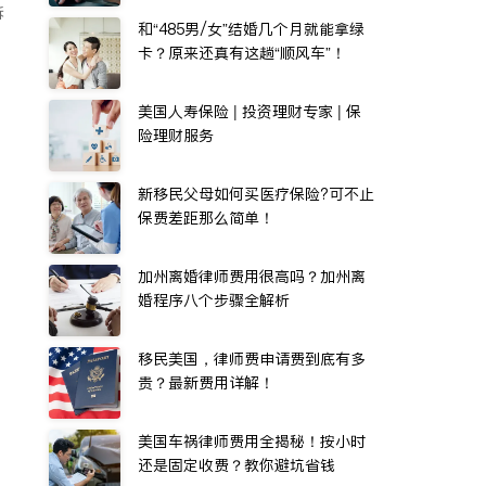
诉
和“485男/女”结婚几个月就能拿绿
卡？原来还真有这趟“顺风车”！
美国人寿保险 | 投资理财专家 | 保
险理财服务
新移民父母如何买医疗保险?可不止
保费差距那么简单！
加州离婚律师费用很高吗？加州离
婚程序八个步骤全解析
移民美国，律师费申请费到底有多
贵？最新费用详解！
美国车祸律师费用全揭秘！按小时
还是固定收费？教你避坑省钱