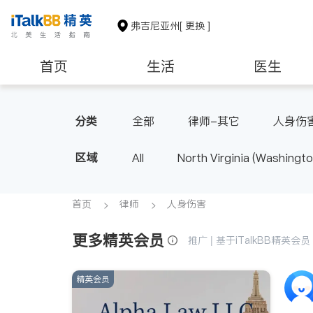
弗吉尼亚州
[ 更换 ]
首页
生活
医生
建筑装修
教育
养老
分类
全部
律师-其它
人身伤
区域
All
North Virginia (Washingto
首页
律师
人身伤害
更多精英会员
推广 | 基于iTalkBB精英
精英会员