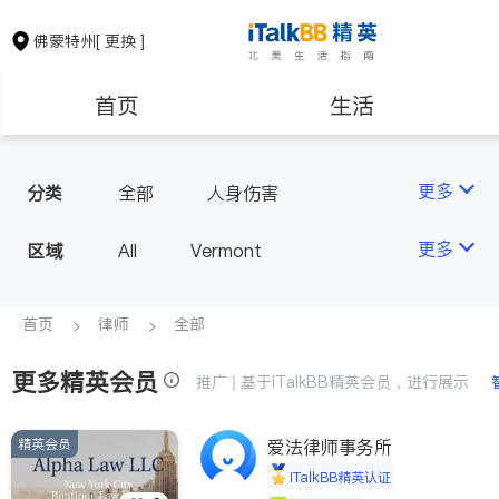
佛蒙特州
[ 更换 ]
首页
生活
医生
律师
更多
分类
全部
人身伤害
房地产租售
建筑装修
更多
区域
All
Vermont
教育
养老
首页
律师
全部
更多精英会员
非盈利组织
推广 | 基于iTalkBB精英会员，进行展示
精英会员
爱法律师事务所
iTalkBB精英认证