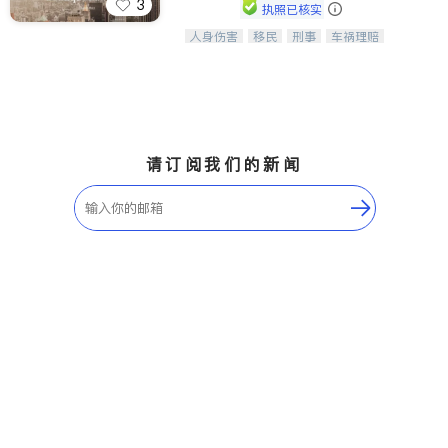
3
执照已核实
人身伤害
移民
刑事
车祸理赔
一站式法律服务，华人首选.房东房
民事
房地产
信托/遗嘱
商业
客、地产交易、意外伤害、车祸重伤、
商标注册
索赔
律师-其它
保释
商业诉讼、商标注册、移民信托、建筑
合同、刑事案件全包办
请订阅我们的新闻