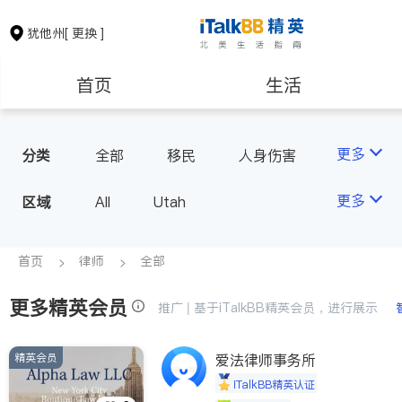
犹他州
[ 更换 ]
首页
生活
医生
律师
更多
分类
全部
移民
人身伤害
房地产租售
建筑装修
更多
区域
All
Utah
教育
养老
首页
律师
全部
更多精英会员
非盈利组织
推广 | 基于iTalkBB精英会员，进行展示
精英会员
爱法律师事务所
iTalkBB精英认证