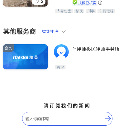
3
执照已核实
人身伤害
移民
刑事
车祸理赔
一站式法律服务，华人首选.房东房
民事
房地产
信托/遗嘱
商业
客、地产交易、意外伤害、车祸重伤、
商标注册
索赔
律师-其它
保释
商业诉讼、商标注册、移民信托、建筑
合同、刑事案件全包办
其他服务商
智能排序
会员
孙律师移民律师事务所
移民
请订阅我们的新闻