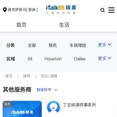
德克萨斯州
[ 更换 ]
首页
生活
医生
律师
更多
分类
全部
移民
车祸理赔
信托/遗嘱
商业
保险理财
房地产租售
更多
区域
All
Houston
Dallas
律师-其它
人身伤害
Austin
San Antonio
银行贷款
会计师
TX - Other Cities
首页
律师
信托/遗嘱
其他服务商
建筑装修
教育
智能排序
会员
丁玉斌律师事务所
养老
非盈利组织