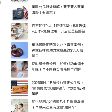
诉
美国公民好处详解：要不要入籍美
国终于有答案了！
你不知道的J-1签证优势：5年陪读
+工作+免费读书，开启赴美新路径
车祸保险拒赔怎么办？真实案例：
钟家钰律师助力家庭赢得$55万赔
偿金
临时绿卡离婚后，如何成功申请十
年绿卡？不同身份阶段操作详解
2026年H-1B加权抽签正式生效：
“薪酬优先”规则解读与FY2027应对
策略
和“485男/女”结婚几个月就能拿绿
卡？原来还真有这趟“顺风车”！