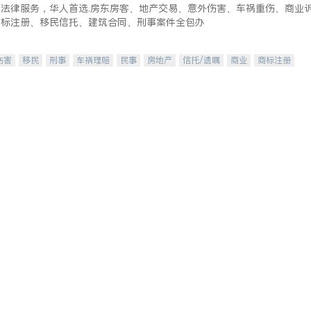
式法律服务，华人首选.房东房客、地产交易、意外伤害、车祸重伤、商业
商标注册、移民信托、建筑合同、刑事案件全包办
伤害
移民
刑事
车祸理赔
民事
房地产
信托/遗嘱
商业
商标注册
律师-其它
保释