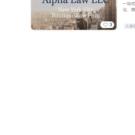
一站
讼、
3
人身
索赔