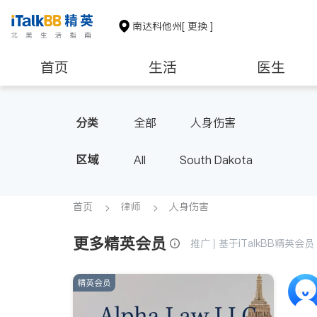
南达科他州
[ 更换 ]
首页
生活
医生
非盈利组织
分类
全部
人身伤害
区域
All
South Dakota
首页
律师
人身伤害
更多精英会员
推广 | 基于iTalkBB精英
精英会员