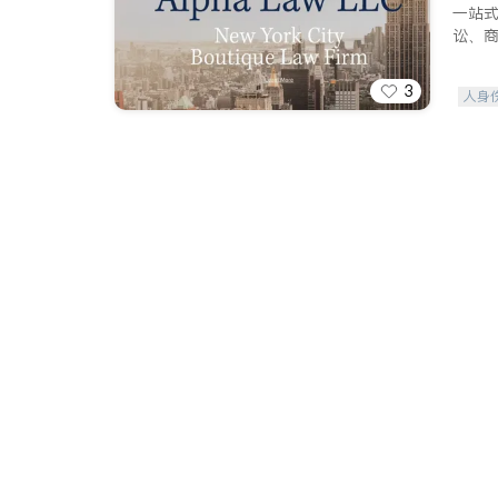
一站
讼、
3
人身
索赔