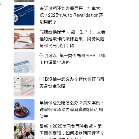
诉
签证过期还能去墨西哥、加拿大
玩？2025年Auto Revalidation还
能用吗？
假结婚换绿卡 = 毁一生？！一文看
懂婚姻欺诈的法律后果、财务风险
与移民局识别手段
你也可以_第一类优先移民EB-1绿
卡申请最全攻略
H1B没抽中怎么办？替代签证与留
美身份全攻略
车祸保险拒赔怎么办？真实案例：
钟家钰律师助力家庭赢得$55万赔
偿金
最新！2025美国免面签收紧＋第三
国面签受限，如何规划回国续签？