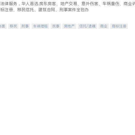
式法律服务，华人首选.房东房客、地产交易、意外伤害、车祸重伤、商业
商标注册、移民信托、建筑合同、刑事案件全包办
伤害
移民
刑事
车祸理赔
民事
房地产
信托/遗嘱
商业
商标注册
律师-其它
保释