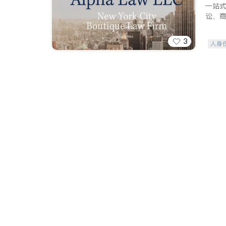
一站
讼、
3
人身
索赔