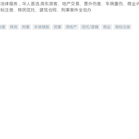
式法律服务，华人首选.房东房客、地产交易、意外伤害、车祸重伤、商业
商标注册、移民信托、建筑合同、刑事案件全包办
伤害
移民
刑事
车祸理赔
民事
房地产
信托/遗嘱
商业
商标注册
律师-其它
保释