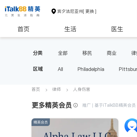
宾夕法尼亚州
[ 更换 ]
首页
生活
医生
建筑装修
教育
养老
分类
全部
移民
商业
律
区域
All
Philadelphia
Pittsbu
首页
律师
人身伤害
更多精英会员
推广 | 基于iTalkBB精英
精英会员