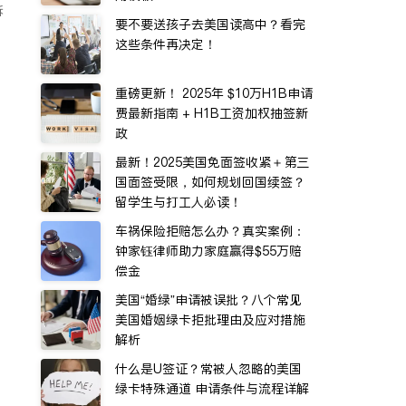
诉
要不要送孩子去美国读高中？看完
这些条件再决定！
重磅更新！ 2025年 $10万H1B申请
费最新指南 + H1B工资加权抽签新
政
最新！2025美国免面签收紧＋第三
国面签受限，如何规划回国续签？
留学生与打工人必读！
车祸保险拒赔怎么办？真实案例：
钟家钰律师助力家庭赢得$55万赔
偿金
美国“婚绿”申请被误批？八个常见
美国婚姻绿卡拒批理由及应对措施
解析
什么是U签证？常被人忽略的美国
绿卡特殊通道 申请条件与流程详解