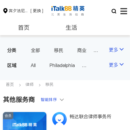
宾夕法尼亚州
[ 更换 ]
首页
生活
医生
律师
更多
分类
全部
移民
商业
律师-其它
人身伤害
保险理财
房地产租售
更多
区域
All
Philadelphia
Pittsburgh
银行贷款
会计师
PA - Other Cities
首页
律师
移民
其他服务商
建筑装修
教育
智能排序
会员
畅达联合律师事务所
养老
非盈利组织