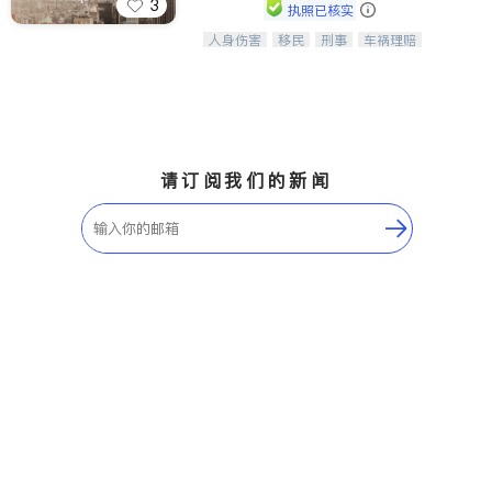
3
执照已核实
人身伤害
移民
刑事
车祸理赔
一站式法律服务，华人首选.房东房
民事
房地产
信托/遗嘱
商业
客、地产交易、意外伤害、车祸重伤、
商标注册
索赔
律师-其它
保释
商业诉讼、商标注册、移民信托、建筑
合同、刑事案件全包办
请订阅我们的新闻