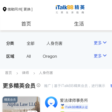
俄勒冈州
[ 更换 ]
首页
生活
医生
律师
更多
分类
全部
人身伤害
保险理财
房地产租售
更多
区域
All
Oregon
建筑装修
教育
首页
律师
人身伤害
更多精英会员
养老
非盈利组织
推广 | 基于iTalkBB精英会员，进行展示
精英会员
爱法律师事务所
iTalkBB精英认证