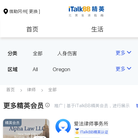
俄勒冈州
[ 更换 ]
首页
生活
医生
律师
更多
分类
全部
人身伤害
保险理财
房地产租售
更多
区域
All
Oregon
建筑装修
教育
首页
律师
全部
更多精英会员
养老
非盈利组织
推广 | 基于iTalkBB精英会员，进行展示
精英会员
爱法律师事务所
iTalkBB精英认证