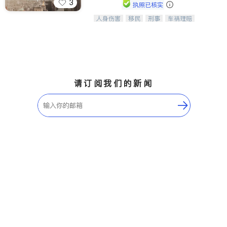
3
执照已核实
人身伤害
移民
刑事
车祸理赔
一站式法律服务，华人首选.房东房
民事
房地产
信托/遗嘱
商业
客、地产交易、意外伤害、车祸重伤、
商标注册
索赔
律师-其它
保释
商业诉讼、商标注册、移民信托、建筑
合同、刑事案件全包办
请订阅我们的新闻