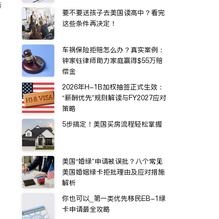
诉
要不要送孩子去美国读高中？看完
这些条件再决定！
车祸保险拒赔怎么办？真实案例：
钟家钰律师助力家庭赢得$55万赔
偿金
2026年H-1B加权抽签正式生效：
“薪酬优先”规则解读与FY2027应对
策略
5步搞定！美国买房流程轻松掌握
美国“婚绿”申请被误批？八个常见
美国婚姻绿卡拒批理由及应对措施
解析
你也可以_第一类优先移民EB-1绿
卡申请最全攻略