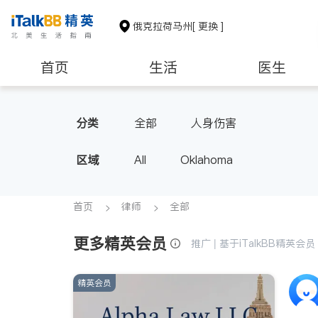
俄克拉荷马州
[ 更换 ]
首页
生活
医生
非盈利组织
分类
全部
人身伤害
区域
All
Oklahoma
首页
律师
全部
更多精英会员
推广 | 基于iTalkBB精英
精英会员