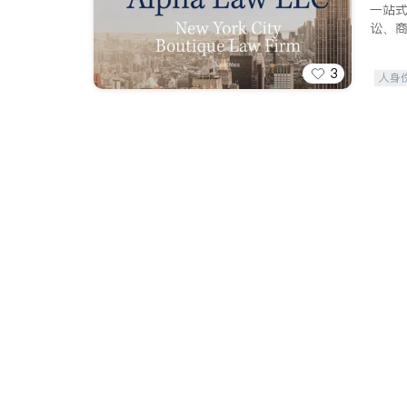
一站
讼、
3
人身
索赔