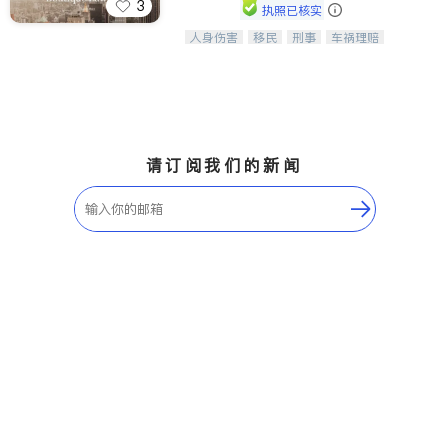
3
执照已核实
人身伤害
移民
刑事
车祸理赔
一站式法律服务，华人首选.房东房
民事
房地产
信托/遗嘱
商业
客、地产交易、意外伤害、车祸重伤、
商标注册
索赔
律师-其它
保释
商业诉讼、商标注册、移民信托、建筑
合同、刑事案件全包办
请订阅我们的新闻