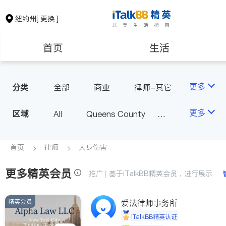
纽约州
[ 更换 ]
首页
生活
医生
律师
更多
分类
全部
商业
律师-其它
人身伤害
保险理财
房地产租售
更多
区域
All
Queens County
Kings County
New York
银行贷款
会计师
Long Island
Bronx County
首页
律师
人身伤害
Staten Island
更多精英会员
建筑装修
教育
推广 | 基于iTalkBB精英会员，进行展示
Buffalo & Syracuse
Westchester County & Orange
精英会员
养老
爱法律师事务所
非盈利组织
County
iTalkBB精英认证
Albany