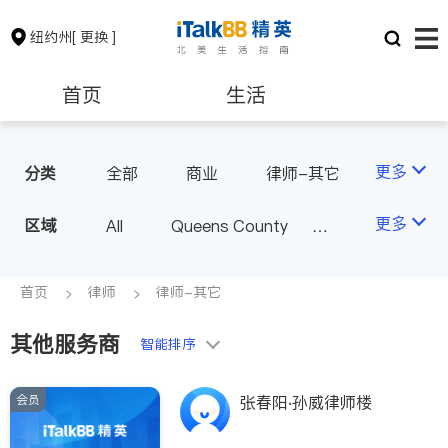
纽约州
[ 更换 ]
首页
生活
医生
律师
更多
分类
全部
商业
律师-其它
人身伤害
保险理财
房地产租售
更多
区域
All
Queens County
Kings County
New York
银行贷款
会计师
Long Island
Bronx County
首页
律师
律师-其它
Staten Island
其他服务商
建筑装修
教育
智能排序
Buffalo & Syracuse
Westchester County & Orange
会员
养老
非盈利组织
张春阳‧孙威律师楼
County
Albany