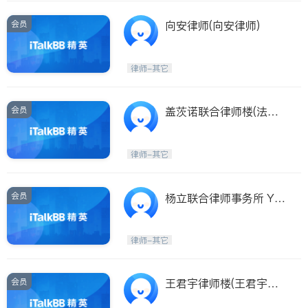
会员
向安律师(向安律师)
律师-其它
会员
盖茨诺联合律师楼(法拉
盛)(盖茨诺联合律师楼 LA
W OFFICE OF GIACCHI
律师-其它
NO J. RUSSO & ASSOCI
ATES, P.C.)
会员
杨立联合律师事务所 YA
NG,LI,ATTORNEY AT L
AW
律师-其它
会员
王君宇律师楼(王君宇律
师楼 WANG OFFICES)