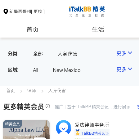
新墨西哥州
[ 更换 ]
首页
生活
医生
律师
更多
分类
全部
人身伤害
房地产租售
建筑装修
更多
区域
All
New Mexico
教育
养老
首页
律师
人身伤害
更多精英会员
非盈利组织
推广 | 基于iTalkBB精英会员，进行展示
精英会员
爱法律师事务所
iTalkBB精英认证