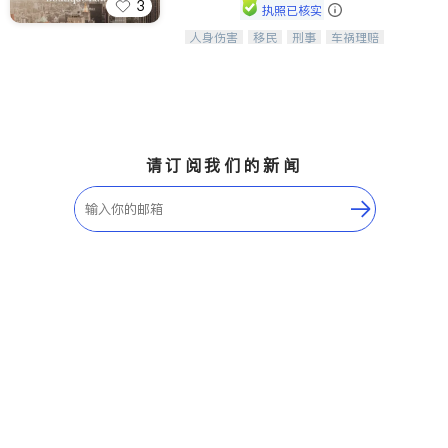
3
执照已核实
人身伤害
移民
刑事
车祸理赔
一站式法律服务，华人首选.房东房
民事
房地产
信托/遗嘱
商业
客、地产交易、意外伤害、车祸重伤、
商标注册
索赔
律师-其它
保释
商业诉讼、商标注册、移民信托、建筑
合同、刑事案件全包办
请订阅我们的新闻