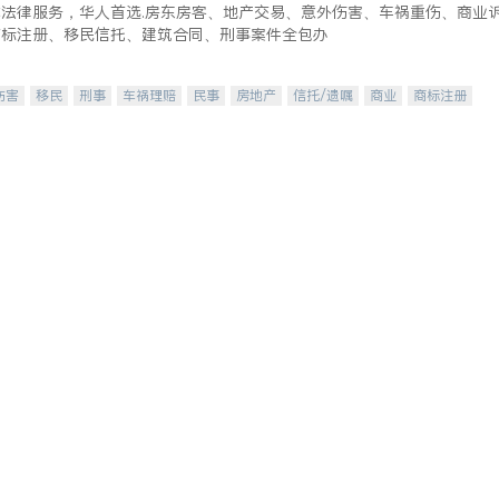
式法律服务，华人首选.房东房客、地产交易、意外伤害、车祸重伤、商业
商标注册、移民信托、建筑合同、刑事案件全包办
伤害
移民
刑事
车祸理赔
民事
房地产
信托/遗嘱
商业
商标注册
律师-其它
保释