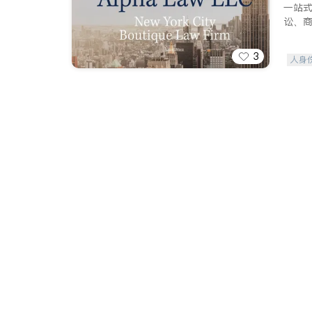
一站
讼、
3
人身
索赔