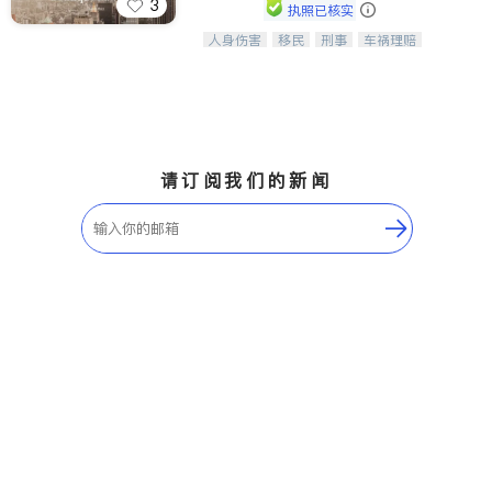
3
执照已核实
人身伤害
移民
刑事
车祸理赔
一站式法律服务，华人首选.房东房
民事
房地产
信托/遗嘱
商业
客、地产交易、意外伤害、车祸重伤、
商标注册
索赔
律师-其它
保释
商业诉讼、商标注册、移民信托、建筑
合同、刑事案件全包办
请订阅我们的新闻