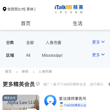
密西西比州
[ 更换 ]
首页
生活
医生
律师
更多
分类
全部
人身伤害
房地产租售
建筑装修
更多
区域
All
Mississippi
教育
养老
首页
律师
人身伤害
更多精英会员
非盈利组织
推广 | 基于iTalkBB精英会员，进行展示
精英会员
爱法律师事务所
iTalkBB精英认证