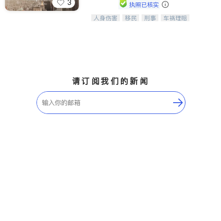
3
执照已核实
人身伤害
移民
刑事
车祸理赔
一站式法律服务，华人首选.房东房
民事
房地产
信托/遗嘱
商业
客、地产交易、意外伤害、车祸重伤、
商标注册
索赔
律师-其它
保释
商业诉讼、商标注册、移民信托、建筑
合同、刑事案件全包办
请订阅我们的新闻