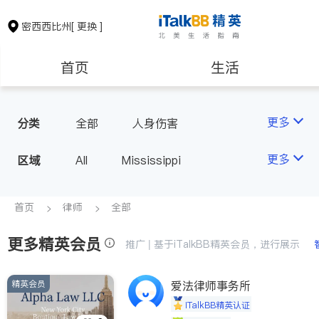
密西西比州
[ 更换 ]
首页
生活
医生
律师
更多
分类
全部
人身伤害
房地产租售
建筑装修
更多
区域
All
Mississippi
教育
养老
首页
律师
全部
更多精英会员
非盈利组织
推广 | 基于iTalkBB精英会员，进行展示
精英会员
爱法律师事务所
iTalkBB精英认证