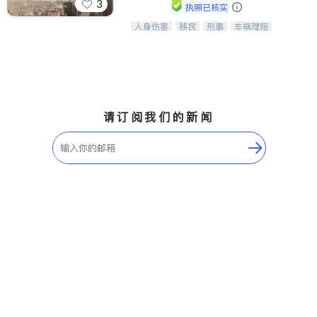
3
执照已核实
人身伤害
移民
刑事
车祸理赔
一站式法律服务，华人首选.房东房
民事
房地产
信托/遗嘱
商业
客、地产交易、意外伤害、车祸重伤、
商标注册
索赔
律师-其它
保释
商业诉讼、商标注册、移民信托、建筑
合同、刑事案件全包办
请订阅我们的新闻