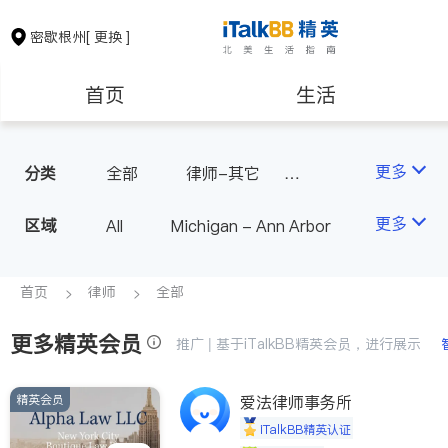
密歇根州
[ 更换 ]
首页
生活
医生
律师
更多
分类
全部
律师-其它
人身伤害
房地产租售
建筑装修
更多
区域
All
Michigan - Ann Arbor
教育
养老
首页
律师
全部
更多精英会员
非盈利组织
推广 | 基于iTalkBB精英会员，进行展示
精英会员
爱法律师事务所
iTalkBB精英认证