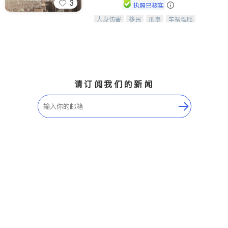
3
执照已核实
人身伤害
移民
刑事
车祸理赔
一站式法律服务，华人首选.房东房
民事
房地产
信托/遗嘱
商业
客、地产交易、意外伤害、车祸重伤、
商标注册
索赔
律师-其它
保释
商业诉讼、商标注册、移民信托、建筑
合同、刑事案件全包办
请订阅我们的新闻