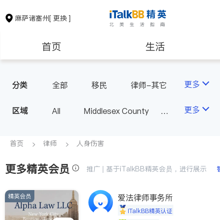
麻萨诸塞州
[ 更换 ]
首页
生活
医生
律师
更多
分类
全部
移民
律师-其它
人身伤害
保险理财
房地产租售
更多
区域
All
Middlesex County
Suffolk County - Boston
银行贷款
会计师
Norfolk County - Quincy
首页
律师
人身伤害
MA - Other County
更多精英会员
建筑装修
教育
推广 | 基于iTalkBB精英会员，进行展示
精英会员
养老
爱法律师事务所
非盈利组织
iTalkBB精英认证