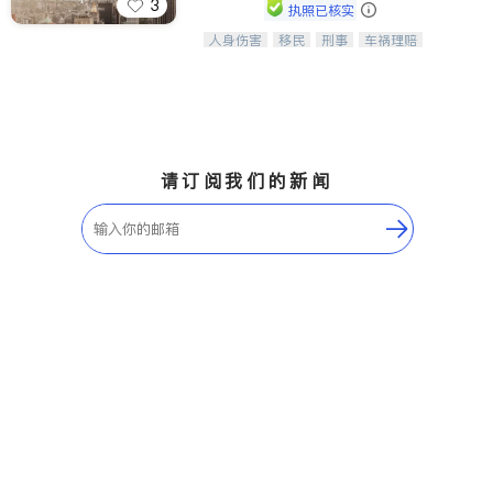
3
执照已核实
人身伤害
移民
刑事
车祸理赔
一站式法律服务，华人首选.房东房
民事
房地产
信托/遗嘱
商业
客、地产交易、意外伤害、车祸重伤、
商标注册
索赔
律师-其它
保释
商业诉讼、商标注册、移民信托、建筑
合同、刑事案件全包办
请订阅我们的新闻