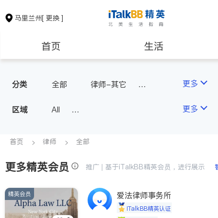
马里兰州
[ 更换 ]
首页
生活
医生
律师
更多
分类
全部
律师-其它
人身伤害
保险理财
房地产租售
更多
区域
All
Montgomery County (Washington,
银行贷款
会计师
D.C.)
首页
律师
全部
Baltimore
Ocean City
更多精英会员
建筑装修
教育
推广 | 基于iTalkBB精英会员，进行展示
精英会员
爱法律师事务所
养老
非盈利组织
iTalkBB精英认证