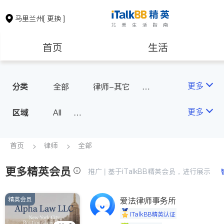
马里兰州
[ 更换 ]
首页
生活
医生
律师
更多
分类
全部
律师-其它
人身伤害
保险理财
房地产租售
更多
区域
All
Montgomery County (Washington,
银行贷款
会计师
D.C.)
首页
律师
全部
Baltimore
Ocean City
更多精英会员
建筑装修
教育
推广 | 基于iTalkBB精英会员，进行展示
精英会员
爱法律师事务所
养老
非盈利组织
iTalkBB精英认证