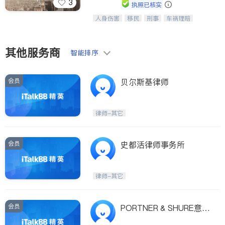
3
执照已核实
人身伤害
移民
刑事
车祸理赔
一站式法律服务，华人首选.房东房
民事
房地产
信托/遗嘱
商业
客、地产交易、意外伤害、车祸重伤、
商标注册
索赔
律师-其它
保释
商业诉讼、商标注册、移民信托、建筑
合同、刑事案件全包办
其他服务商
智能排序
会员
贝尔斯基律师
律师-其它
会员
史都活律师事务所
律师-其它
会员
PORTNER & SHURE意外
受伤律师事务所