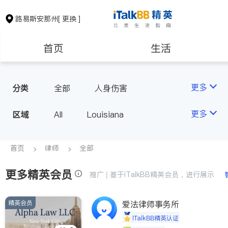
路易斯安那州
[ 更换 ]
首页
生活
医生
律师
更多
分类
全部
人身伤害
房地产租售
建筑装修
更多
区域
All
Louisiana
教育
养老
首页
律师
全部
更多精英会员
非盈利组织
推广 | 基于iTalkBB精英会员，进行展示
精英会员
爱法律师事务所
iTalkBB精英认证