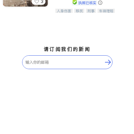
3
执照已核实
人身伤害
移民
刑事
车祸理赔
一站式法律服务，华人首选.房东房
民事
房地产
信托/遗嘱
商业
客、地产交易、意外伤害、车祸重伤、
商标注册
索赔
律师-其它
保释
商业诉讼、商标注册、移民信托、建筑
合同、刑事案件全包办
请订阅我们的新闻