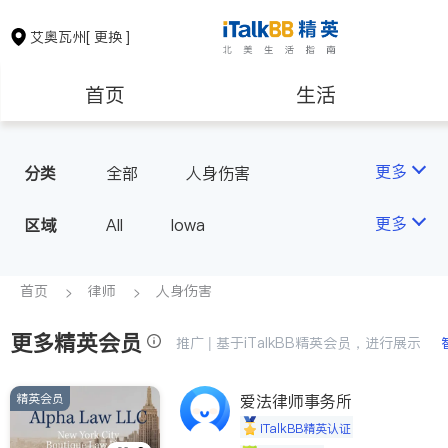
艾奥瓦州
[ 更换 ]
首页
生活
医生
律师
更多
分类
全部
人身伤害
房地产租售
建筑装修
更多
区域
All
Iowa
教育
养老
首页
律师
人身伤害
更多精英会员
非盈利组织
推广 | 基于iTalkBB精英会员，进行展示
精英会员
爱法律师事务所
iTalkBB精英认证