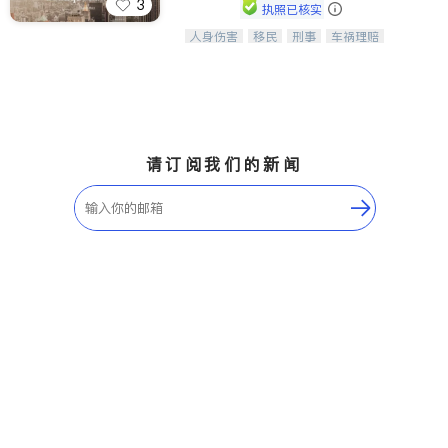
3
执照已核实
人身伤害
移民
刑事
车祸理赔
一站式法律服务，华人首选.房东房
民事
房地产
信托/遗嘱
商业
客、地产交易、意外伤害、车祸重伤、
商标注册
索赔
律师-其它
保释
商业诉讼、商标注册、移民信托、建筑
合同、刑事案件全包办
请订阅我们的新闻