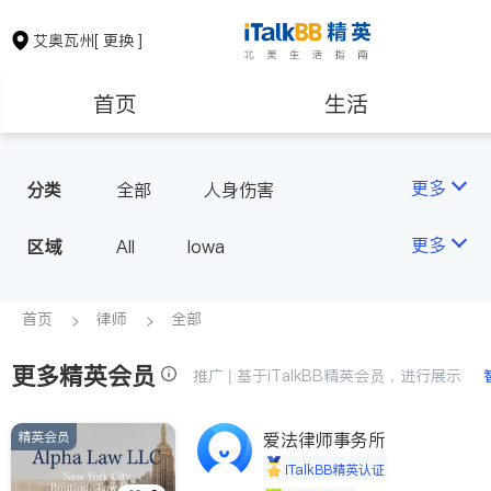
艾奥瓦州
[ 更换 ]
首页
生活
医生
律师
更多
分类
全部
人身伤害
房地产租售
建筑装修
更多
区域
All
Iowa
教育
养老
首页
律师
全部
更多精英会员
非盈利组织
推广 | 基于iTalkBB精英会员，进行展示
精英会员
爱法律师事务所
iTalkBB精英认证