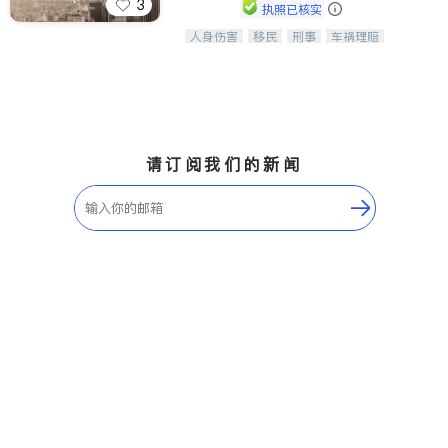
3
执照已核实
人身伤害
移民
刑事
车祸理赔
一站式法律服务，华人首选.房东房
民事
房地产
信托/遗嘱
商业
客、地产交易、意外伤害、车祸重伤、
商标注册
索赔
律师-其它
保释
商业诉讼、商标注册、移民信托、建筑
合同、刑事案件全包办
请订阅我们的新闻