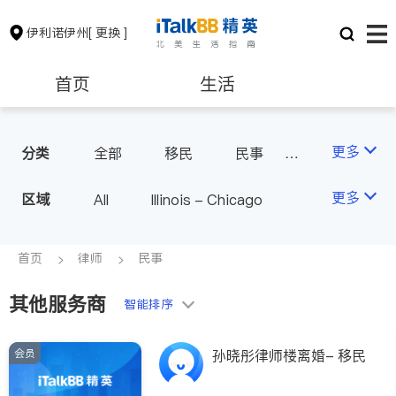
伊利诺伊州
[ 更换 ]
首页
生活
医生
律师
更多
分类
全部
移民
民事
律师-其它
人身伤害
保险理财
房地产租售
更多
区域
All
Illinois - Chicago
银行贷款
会计师
首页
律师
民事
其他服务商
建筑装修
教育
智能排序
会员
养老
非盈利组织
孙晓彤律师楼离婚- 移民