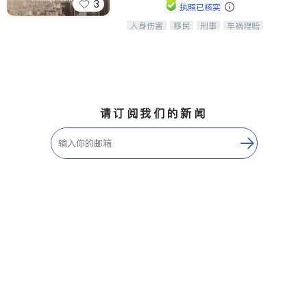
3
执照已核实
人身伤害
移民
刑事
车祸理赔
一站式法律服务，华人首选.房东房
民事
房地产
信托/遗嘱
商业
客、地产交易、意外伤害、车祸重伤、
商标注册
索赔
律师-其它
保释
商业诉讼、商标注册、移民信托、建筑
合同、刑事案件全包办
请订阅我们的新闻