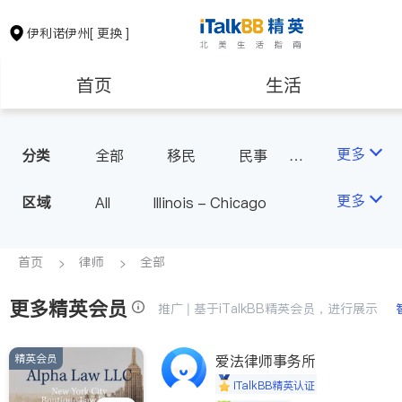
伊利诺伊州
[ 更换 ]
首页
生活
医生
律师
更多
分类
全部
移民
民事
律师-其它
人身伤害
保险理财
房地产租售
更多
区域
All
Illinois - Chicago
银行贷款
会计师
首页
律师
全部
更多精英会员
建筑装修
教育
推广 | 基于iTalkBB精英会员，进行展示
精英会员
养老
爱法律师事务所
非盈利组织
iTalkBB精英认证