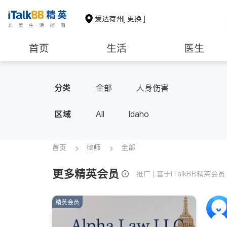
爱达荷州
[ 更换 ]
首页
生活
医生
非盈利组织
分类
全部
人身伤害
区域
All
Idaho
首页
律师
全部
更多精英会员
推广 | 基于iTalkBB精英
精英会员