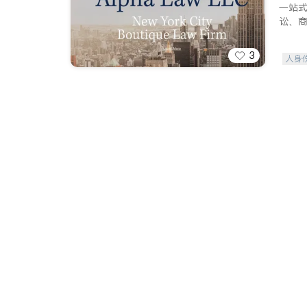
一站
讼、
3
人身
索赔