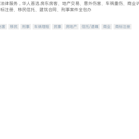
式法律服务，华人首选.房东房客、地产交易、意外伤害、车祸重伤、商业
商标注册、移民信托、建筑合同、刑事案件全包办
伤害
移民
刑事
车祸理赔
民事
房地产
信托/遗嘱
商业
商标注册
律师-其它
保释