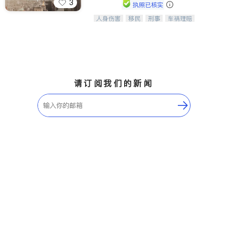
3
执照已核实
人身伤害
移民
刑事
车祸理赔
一站式法律服务，华人首选.房东房
民事
房地产
信托/遗嘱
商业
客、地产交易、意外伤害、车祸重伤、
商标注册
索赔
律师-其它
保释
商业诉讼、商标注册、移民信托、建筑
合同、刑事案件全包办
请订阅我们的新闻