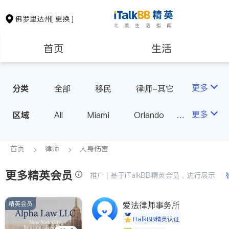
佛罗里达州
[ 更换 ]
首页
生活
医生
律师
更多
分类
全部
移民
律师-其它
人身伤害
保险理财
房地产租售
更多
区域
All
Miami
Orlando
Tampa
West Palm Beach
银行贷款
建筑装修
FL - Other Cities
首页
律师
人身伤害
更多精英会员
教育
养老
推广 | 基于iTalkBB精英会员，进行展示
精英会员
爱法律师事务所
非盈利组织
iTalkBB精英认证