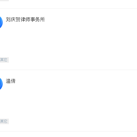
刘庆贺律师事务所
-其它
温倩
-其它