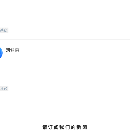
-其它
刘健荫
-其它
请订阅我们的新闻