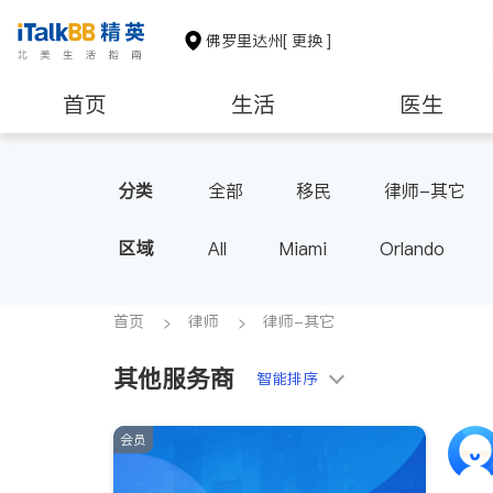
佛罗里达州
[ 更换 ]
首页
生活
医生
教育
养老
非盈利组织
分类
全部
移民
律师-其它
区域
All
Miami
Orlando
首页
律师
律师-其它
其他服务商
智能排序
会员