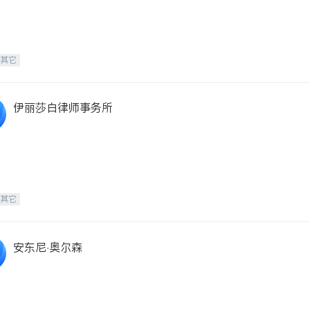
-其它
伊丽莎白律师事务所
-其它
安东尼·奥尔森