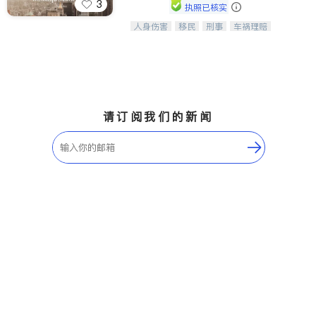
3
执照已核实
ties
人身伤害
移民
刑事
车祸理赔
一站式法律服务，华人首选.房东房
San Diego
民事
房地产
信托/遗嘱
商业
客、地产交易、意外伤害、车祸重伤、
商标注册
索赔
律师-其它
保释
商业诉讼、商标注册、移民信托、建筑
Inyo & San Bernardino
合同、刑事案件全包办
Riverside
Santa Barbara & Monterey
请订阅我们的新闻