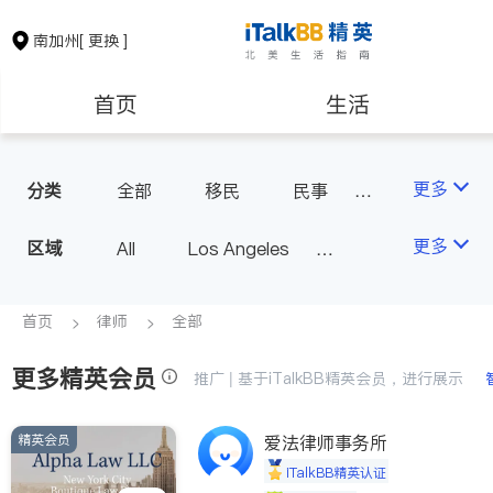
南加州
[ 更换 ]
首页
生活
医生
律师
更多
分类
全部
移民
民事
车祸理赔
信托/遗嘱
保险理财
房地产租售
更多
区域
All
Los Angeles
商业
律师-其它
Orange County - Irvine
人身伤害
银行贷款
会计师
Alhambra & San Gabriel
首页
律师
全部
Arcadia & Rosemead
更多精英会员
建筑装修
教育
推广 | 基于iTalkBB精英会员，进行展示
Diamond Bar & Covina
Rowland Heights & Hacienda H
精英会员
养老
爱法律师事务所
非盈利组织
eights
iTalkBB精英认证
Los Angeles County - Other Ci