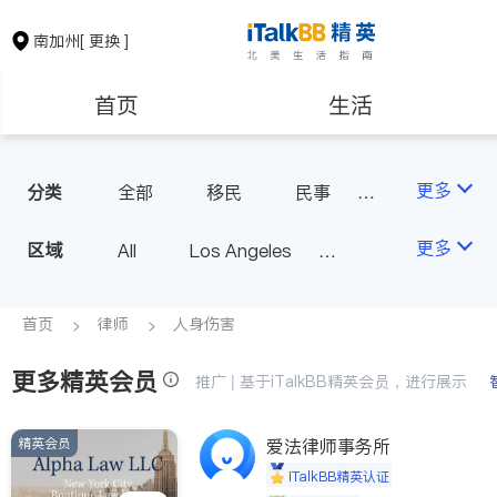
南加州
[ 更换 ]
首页
生活
医生
律师
更多
分类
全部
移民
民事
车祸理赔
信托/遗嘱
保险理财
房地产租售
更多
区域
All
Los Angeles
商业
律师-其它
Orange County - Irvine
人身伤害
银行贷款
会计师
Alhambra & San Gabriel
首页
律师
人身伤害
Arcadia & Rosemead
更多精英会员
建筑装修
教育
推广 | 基于iTalkBB精英会员，进行展示
Diamond Bar & Covina
Rowland Heights & Hacienda H
精英会员
养老
爱法律师事务所
非盈利组织
eights
iTalkBB精英认证
Los Angeles County - Other Ci