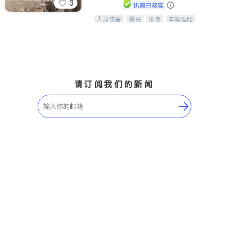
3
执照已核实
ties
人身伤害
移民
刑事
车祸理赔
一站式法律服务，华人首选.房东房
San Diego
民事
房地产
信托/遗嘱
商业
客、地产交易、意外伤害、车祸重伤、
商标注册
索赔
律师-其它
保释
商业诉讼、商标注册、移民信托、建筑
Inyo & San Bernardino
合同、刑事案件全包办
Riverside
Santa Barbara & Monterey
请订阅我们的新闻