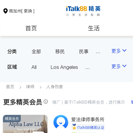
南加州
[ 更换 ]
首页
生活
医生
律师
更多
分类
全部
移民
民事
车祸理赔
信托/遗嘱
保险理财
房地产租售
更多
区域
All
Los Angeles
商业
律师-其它
Orange County - Irvine
人身伤害
银行贷款
会计师
Alhambra & San Gabriel
首页
律师
人身伤害
Arcadia & Rosemead
更多精英会员
建筑装修
教育
推广 | 基于iTalkBB精英会员，进行展示
Diamond Bar & Covina
Rowland Heights & Hacienda H
精英会员
养老
爱法律师事务所
非盈利组织
eights
iTalkBB精英认证
Los Angeles County - Other Ci