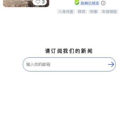
3
执照已核实
ties
人身伤害
移民
刑事
车祸理赔
一站式法律服务，华人首选.房东房
San Diego
民事
房地产
信托/遗嘱
商业
客、地产交易、意外伤害、车祸重伤、
商标注册
索赔
律师-其它
保释
商业诉讼、商标注册、移民信托、建筑
Inyo & San Bernardino
合同、刑事案件全包办
Riverside
Santa Barbara & Monterey
请订阅我们的新闻