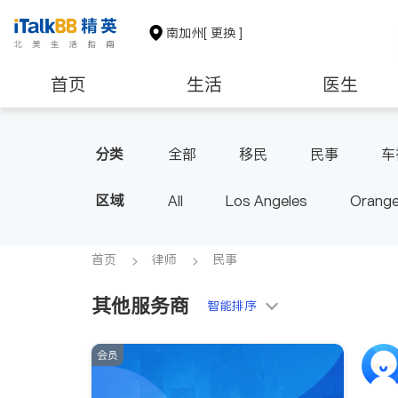
南加州
[ 更换 ]
首页
生活
医生
建筑装修
教育
养老
分类
全部
移民
民事
车
区域
All
Los Angeles
Orange
Diamond Bar & Covina
Rowla
Inyo & San Bernardino
Rivers
首页
律师
民事
其他服务商
智能排序
会员