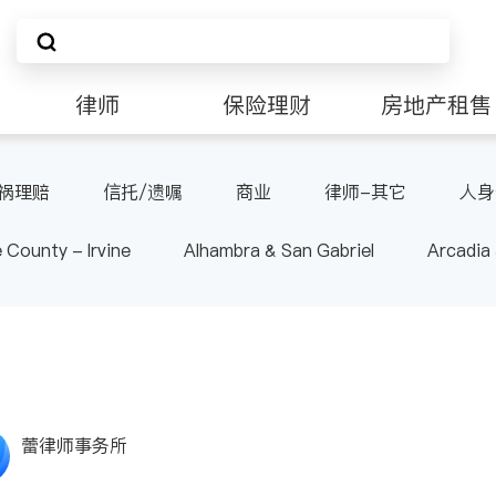
律师
保险理财
房地产租售
非盈利组织
祸理赔
信托/遗嘱
商业
律师-其它
人身
 County - Irvine
Alhambra & San Gabriel
Arcadia
nd Heights & Hacienda Heights
Los Angeles County - 
ide
Santa Barbara & Monterey
蕾律师事务所