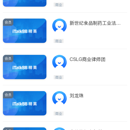
商业
ties
San Diego
会员
新世纪食品制药工业法令
Inyo & San Bernardino
谘询顾问公司
Riverside
商业
Santa Barbara & Monterey
会员
CSLG商业律师团
商业
会员
刘龙珠
商业