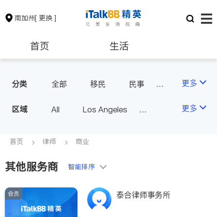
南加州
[ 更换 ]
首页
生活
医生
律师
更多
分类
全部
移民
民事
车祸理赔
信托/遗嘱
保险理财
房地产租售
更多
区域
All
Los Angeles
商业
律师-其它
Orange County - Irvine
人身伤害
银行贷款
会计师
Alhambra & San Gabriel
首页
律师
商业
Arcadia & Rosemead
其他服务商
建筑装修
教育
智能排序
Diamond Bar & Covina
Rowland Heights & Hacienda H
会员
养老
非盈利组织
泰合律师事务所
eights
Los Angeles County - Other Ci