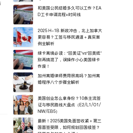
诉
和美国公民结婚多久可以工作？EA
D工卡申请流程+时间线
2025 H-1B 新政冲击，北上加拿大
更容易？工签与移民通道＋真实案
例全解析
绿卡离境必读：“回美证”vs“回美纸”
别再搞混了，误操作小心美国绿卡
作废！
加州离婚律师费用很高吗？加州离
婚程序八个步骤全解析
美国创业怎么拿身份？10条主流签
证与移民路线大盘点（E2/L1/O1/
NIW/EB5）
最新！2025美国免面签收紧＋第三
国面签受限，如何规划回国续签？