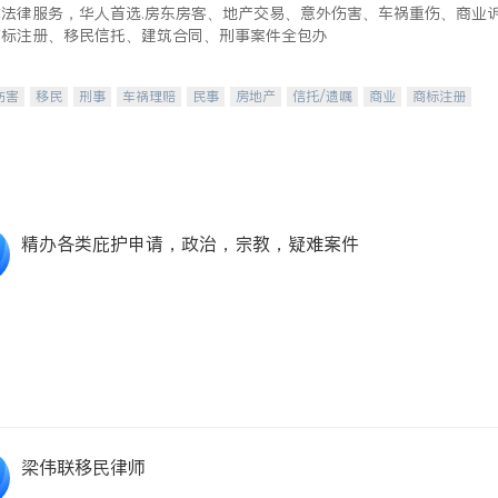
式法律服务，华人首选.房东房客、地产交易、意外伤害、车祸重伤、商业
商标注册、移民信托、建筑合同、刑事案件全包办
伤害
移民
刑事
车祸理赔
民事
房地产
信托/遗嘱
商业
商标注册
律师-其它
保释
精办各类庇护申请，政治，宗教，疑难案件
梁伟联移民律师