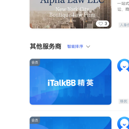
一站
讼、
3
人身
索赔
其他服务商
智能排序
会员
移民
会员