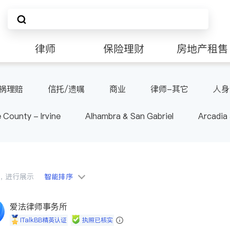
律师
保险理财
房地产租售
非盈利组织
祸理赔
信托/遗嘱
商业
律师-其它
人身
 County - Irvine
Alhambra & San Gabriel
Arcadia
nd Heights & Hacienda Heights
Los Angeles County - 
ide
Santa Barbara & Monterey
会员，进行展示
智能排序
爱法律师事务所
iTalkBB精英认证
执照已核实