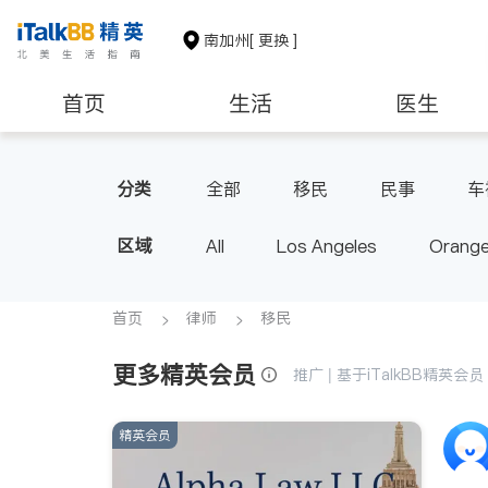
南加州
[ 更换 ]
首页
生活
医生
建筑装修
教育
养老
分类
全部
移民
民事
车
区域
All
Los Angeles
Orange
Diamond Bar & Covina
Rowla
Inyo & San Bernardino
Rivers
首页
律师
移民
更多精英会员
推广 | 基于iTalkBB精英
精英会员