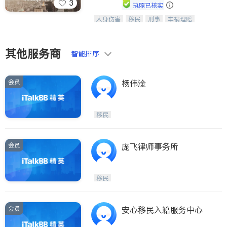
3
执照已核实
ties
人身伤害
移民
刑事
车祸理赔
一站式法律服务，华人首选.房东房
San Diego
民事
房地产
信托/遗嘱
商业
客、地产交易、意外伤害、车祸重伤、
商标注册
索赔
律师-其它
保释
商业诉讼、商标注册、移民信托、建筑
Inyo & San Bernardino
合同、刑事案件全包办
其他服务商
智能排序
Riverside
Santa Barbara & Monterey
会员
杨伟淦
移民
会员
庞飞律师事务所
移民
会员
安心移民入籍服务中心