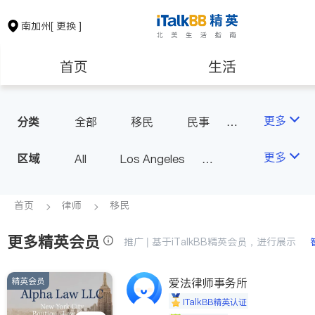
南加州
[ 更换 ]
首页
生活
医生
律师
更多
分类
全部
移民
民事
车祸理赔
信托/遗嘱
保险理财
房地产租售
更多
区域
All
Los Angeles
商业
律师-其它
Orange County - Irvine
人身伤害
银行贷款
会计师
Alhambra & San Gabriel
首页
律师
移民
Arcadia & Rosemead
更多精英会员
建筑装修
教育
推广 | 基于iTalkBB精英会员，进行展示
Diamond Bar & Covina
Rowland Heights & Hacienda H
精英会员
养老
爱法律师事务所
非盈利组织
eights
iTalkBB精英认证
Los Angeles County - Other Ci