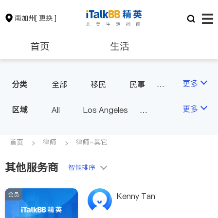
南加州
[ 更换 ]
首页
生活
医生
律师
更多
分类
全部
移民
民事
车祸理赔
信托/遗嘱
保险理财
房地产租售
更多
区域
All
Los Angeles
商业
律师-其它
Orange County - Irvine
人身伤害
银行贷款
会计师
Alhambra & San Gabriel
首页
律师
律师-其它
Arcadia & Rosemead
其他服务商
建筑装修
教育
智能排序
Diamond Bar & Covina
Rowland Heights & Hacienda H
会员
养老
非盈利组织
Kenny Tan
eights
Los Angeles County - Other Ci