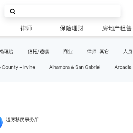
律师
保险理财
房地产租售
非盈利组织
祸理赔
信托/遗嘱
商业
律师-其它
人身
 County - Irvine
Alhambra & San Gabriel
Arcadia
nd Heights & Hacienda Heights
Los Angeles County - 
ide
Santa Barbara & Monterey
超厉移民事务所