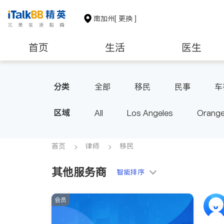
南加州
[ 更换 ]
首页
生活
医生
建筑装修
教育
养老
分类
全部
移民
民事
车
区域
All
Los Angeles
Orange
Diamond Bar & Covina
Rowla
Inyo & San Bernardino
Rivers
首页
律师
移民
其他服务商
智能排序
会员