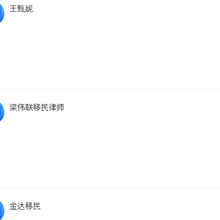
王甄妮
梁伟联移民律师
金达移民