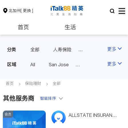
北加州
[ 更换 ]
首页
生活
医生
律师
更多
分类
全部
人寿保险
投资理财
保险理财
房地产租售
更多
区域
All
San Jose
San Francisco
银行贷款
会计师
Fremont & Oakland
首页
保险理财
全部
Sacramento
其他服务商
建筑装修
教育
智能排序
会员
养老
非盈利组织
ALLSTATE INSURANCE
CO. - WINNIE BALES