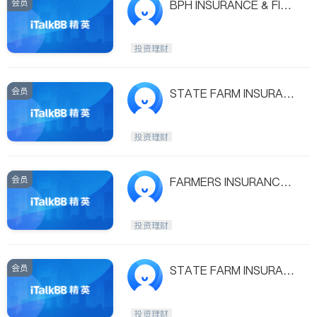
会员
BPH INSURANCE & FINA
NCIAL SERVICES
投资理财
会员
STATE FARM INSURAN
CE - SHERMAN J. CHA
N
投资理财
会员
FARMERS INSURANCE
- JIM LEE
投资理财
会员
STATE FARM INSURAN
CE - GREG JUNG
投资理财