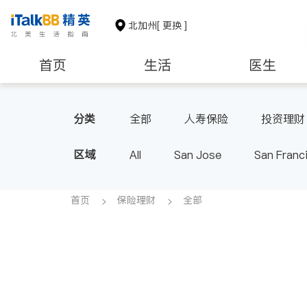
北加州
[ 更换 ]
首页
生活
医生
建筑装修
教育
养老
分类
全部
人寿保险
投资理财
区域
All
San Jose
San Franc
首页
保险理财
全部